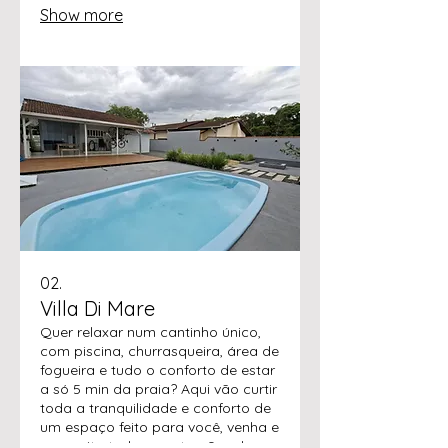
Show more
está disponível na nossa casa,
localizada em um paraíso rodeado
pela fauna e flora da Mata
Atlântica, ao lado do rio e a apenas
150 metros do mar.
02.
Villa Di Mare
Quer relaxar num cantinho único,
com piscina, churrasqueira, área de
fogueira e tudo o conforto de estar
a só 5 min da praia? Aqui vão curtir
toda a tranquilidade e conforto de
um espaço feito para você, venha e
aproveito todas as atrações da