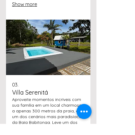
Show more
Vila da Gloria no melhor lugar.
03.
Villa Serenitá
Aproveite momentos incríveis com
sua família em um local charmoso,
a apenas 300 metros da praia, em
um dos cenários mais paradisíacos
da Baía Babitonga. Leve um dos
nossos pranchões de stand up
paddle, navegue próximo aos