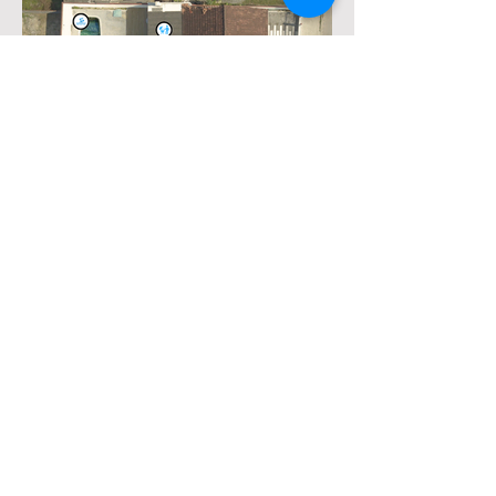
Hospedagem
Alojamento para 6 pessoas
Roupa de Cama
Insumos de Banho
Toalhas
Todos os Insumos de Cozinha
Lavanderia Completa