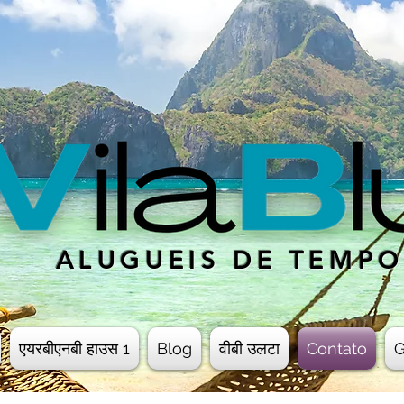
ALUGUEIS DE TEMP
एयरबीएनबी हाउस 1
Blog
वीबी उलटा
Contato
G