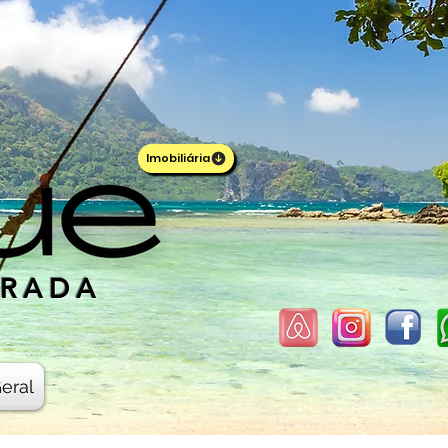
Imobiliária
ORADA
eral