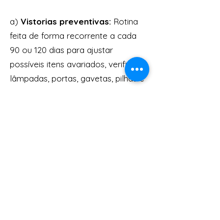
a)
Vistorias preventivas:
Rotina
feita de forma recorrente a cada
90 ou 120 dias para ajustar
possíveis itens avariados, verificar
lâmpadas, portas, gavetas, pilhas e
outros itens de acordo com a
necessidade.
b)
Manutenção corretiva:
Realizada em caráter emergencial
solicitado por algum usuário que
esteja no imóvel ou que tenha
reportado alguma situação de
reparo imediato ou em período de