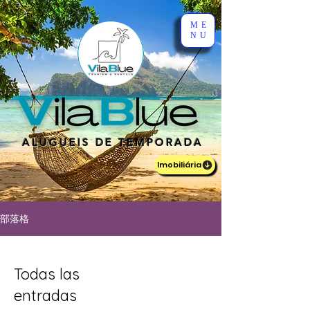
ME
NU
ALUGUEIS DE TEMPORADA
Imobiliária
部落格
Todas las
entradas