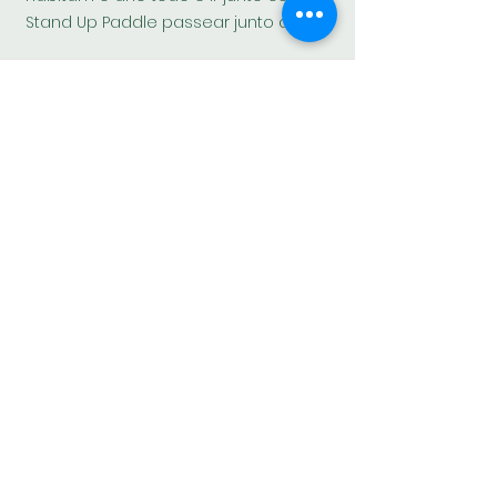
Stand Up Paddle passear junto a eles.
Fogo de Chão
Curtir a vida e os amigos junto a uma
fogueira é uma sensação única e
aqui você terá isso e muito mais.
Cupons de Desconto
Todos nossos hóspedes recebem
cupons com descontos para