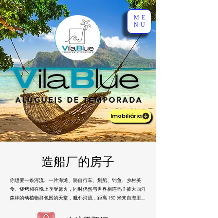
ME
NU
ALUGUEIS DE TEMPORADA
Imobiliária
造船厂的房子
你想要一条河流、一片海滩、骑自行车、划船、钓鱼、乡村美
食、烧烤和在晚上享受篝火，同时仍然与世界相连吗？被大西洋
森林的动植物群包围的天堂，毗邻河流，距离 150 米来自海里....